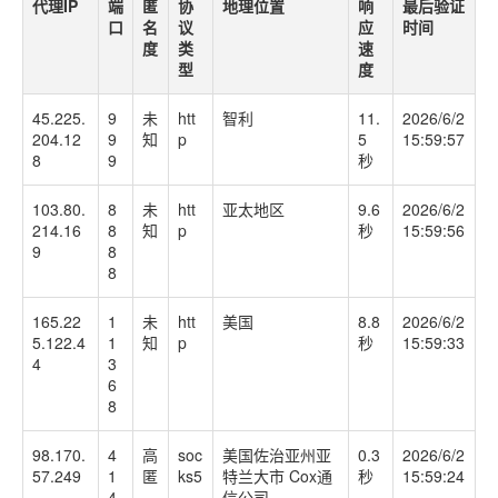
代理IP
端
匿
协
地理位置
响
最后验证
口
名
议
应
时间
度
类
速
型
度
45.225.
9
未
htt
智利
11.
2026/6/2
204.12
9
知
p
5
15:59:57
8
9
秒
103.80.
8
未
htt
亚太地区
9.6
2026/6/2
214.16
8
知
p
秒
15:59:56
9
8
8
165.22
1
未
htt
美国
8.8
2026/6/2
5.122.4
1
知
p
秒
15:59:33
4
3
6
8
98.170.
4
高
soc
美国佐治亚州亚
0.3
2026/6/2
57.249
1
匿
ks5
特兰大市 Cox通
秒
15:59:24
4
信公司