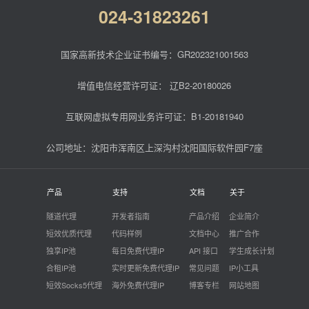
024-31823261
国家高新技术企业证书编号：GR202321001563
增值电信经营许可证：
辽B2-20180026
互联网虚拟专用网业务许可证：B1-20181940
公司地址：沈阳市浑南区上深沟村沈阳国际软件园F7座
产品
支持
文档
关于
隧道代理
开发者指南
产品介绍
企业简介
短效优质代理
代码样例
文档中心
推广合作
独享IP池
每日免费代理IP
API 接口
学生成长计划
合租IP池
实时更新免费代理IP
常见问题
IP小工具
短效Socks5代理
海外免费代理IP
博客专栏
网站地图