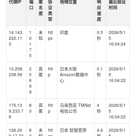
代理IP
端
匿
协
地理位置
响
最后验证
口
名
议
应
时间
度
类
速
型
度
14.143.
1
未
htt
印度
0.5
2026/5/1
222.11
0
知
ps
秒
5
3
1
16:04:24
7
5
13.208.
2
高
htt
日本大阪
0.1
2026/5/1
238.59
5
匿
p
Amazon数据中
秒
5
6
心
16:04:22
9
9
175.13
8
高
htt
马来西亚 TMNet
4
2026/5/1
9.233.7
0
匿
p
电信公司
秒
5
8
16:04:22
126.20
8
未
htt
日本 软银宽带
4.6
2026/5/1
9.17.22
0
知
ps
秒
5