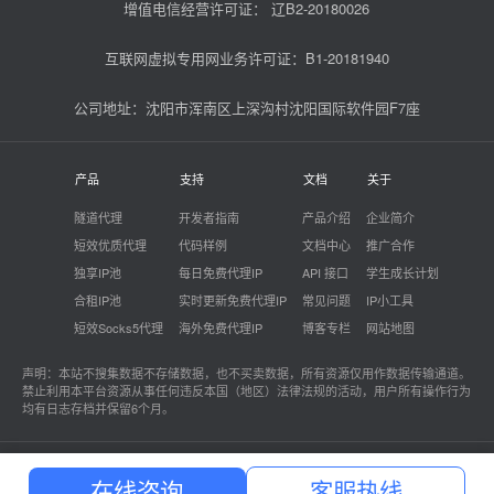
增值电信经营许可证：
辽B2-20180026
互联网虚拟专用网业务许可证：B1-20181940
公司地址：沈阳市浑南区上深沟村沈阳国际软件园F7座
产品
支持
文档
关于
隧道代理
开发者指南
产品介绍
企业简介
短效优质代理
代码样例
文档中心
推广合作
独享IP池
每日免费代理IP
API 接口
学生成长计划
合租IP池
实时更新免费代理IP
常见问题
IP小工具
短效Socks5代理
海外免费代理IP
博客专栏
网站地图
声明：本站不搜集数据不存储数据，也不买卖数据，所有资源仅用作数据传输通道。
禁止利用本平台资源从事任何违反本国（地区）法律法规的活动，用户所有操作行为
均有日志存档并保留6个月。
站大爷 - 专注企业级代理IP云服务
在线咨询
客服热线