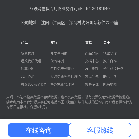
互联网虚拟专用网业务许可证：B1-20181940
公司地址：沈阳市浑南区上深沟村沈阳国际软件园F7座
产品
支持
文档
关于
隧道代理
开发者指南
产品介绍
企业简介
短效优质代理
代码样例
文档中心
推广合作
独享IP池
每日免费代理IP
API 接口
学生成长计划
合租IP池
实时更新免费代理IP
常见问题
IP小工具
短效Socks5代理
海外免费代理IP
博客专栏
网站地图
声明：本站不搜集数据不存储数据，也不买卖数据，所有资源仅用作数据传输通道。
禁止利用本平台资源从事任何违反本国（地区）法律法规的活动，用户所有操作行为
均有日志存档并保留6个月。
站大爷 - 专注企业级代理IP云服务
在线咨询
客服热线
Copyright@2026
沈阳小土科技有限公司 |
辽B2-20180026